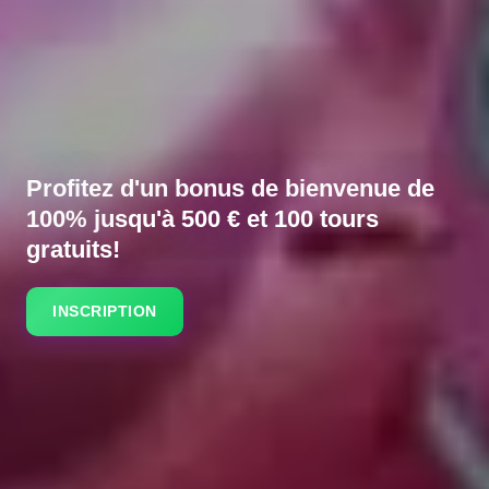
Profitez d'un bonus de bienvenue de
100% jusqu'à 500 € et 100 tours
gratuits!
INSCRIPTION