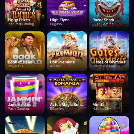
Piggy Prizes
High Flyer
Razor Shark
Inspired Gaming
Fugaso
Push Gaming
Book of Dead
Don Premiote
Gates of Olympus
Play'n GO
Amatic
Pragmatic Play
Jammin' Jars 2
Aztec Magic Bonanza
Mental
Push Gaming
BGaming
Nolimit City