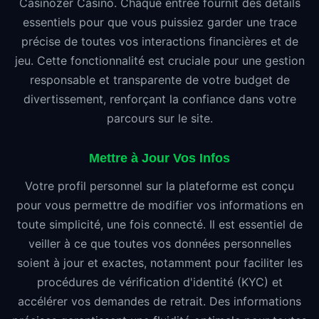
Casinozer Casino. Chaque entrée fournit des détails
essentiels pour que vous puissiez garder une trace
précise de toutes vos interactions financières et de
jeu. Cette fonctionnalité est cruciale pour une gestion
responsable et transparente de votre budget de
divertissement, renforçant la confiance dans votre
parcours sur le site.
Mettre à Jour Vos Infos
Votre profil personnel sur la plateforme est conçu
pour vous permettre de modifier vos informations en
toute simplicité, une fois connecté. Il est essentiel de
veiller à ce que toutes vos données personnelles
soient à jour et exactes, notamment pour faciliter les
procédures de vérification d'identité (KYC) et
accélérer vos demandes de retrait. Des informations