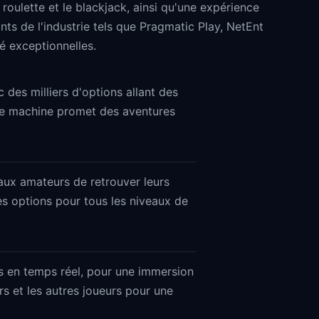
oulette et le blackjack, ainsi qu'une expérience
ts de l'industrie tels que Pragmatic Play, NetEnt
té exceptionnelles.
des milliers d'options allant des
que machine promet des aventures
 aux amateurs de retrouver leurs
Des options pour tous les niveaux de
és en temps réel, pour une immersion
rs et les autres joueurs pour une