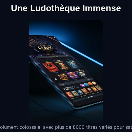
Une Ludothèque Immense
lument colossale, avec plus de 8000 titres variés pour sat