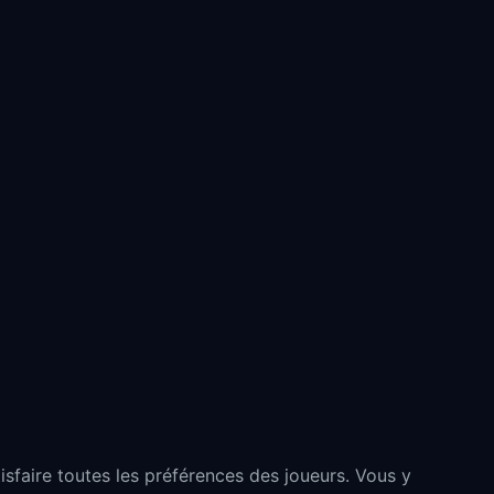
isfaire toutes les préférences des joueurs. Vous y