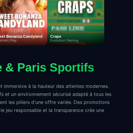
et Bonanza Candyland
Craps
matic Play
Evolution Gaming
 & Paris Sportifs
et immersive à la hauteur des attentes modernes.
s et un environnement sécurisé adapté à tous les
ent les piliers d'une offre variée. Des promotions
 le jeu responsable et la transparence crée une