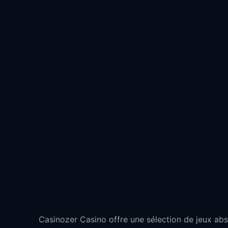
Casinozer Casino offre une sélection de jeux abso