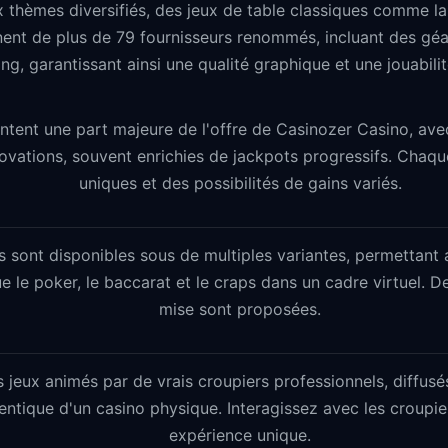
thèmes diversifiés, des jeux de table classiques comme la r
ent de plus de 79 fournisseurs renommés, incluant des géan
g, garantissant ainsi une qualité graphique et une jouabili
tent une part majeure de l'offre de Casinozer Casino, avec 
novations, souvent enrichies de jackpots progressifs. Cha
uniques et des possibilités de gains variés.
s sont disponibles sous de multiples variantes, permettant
ue le poker, le baccarat et le craps dans un cadre virtuel. 
mise sont proposées.
 jeux animés par de vrais croupiers professionnels, diffus
entique d'un casino physique. Interagissez avec les croupie
expérience unique.