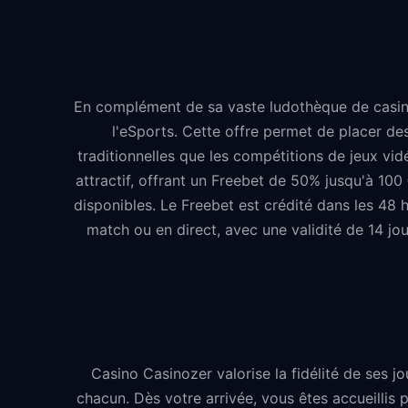
En complément de sa vaste ludothèque de casino
l'eSports. Cette offre permet de placer de
traditionnelles que les compétitions de jeux vi
attractif, offrant un Freebet de 50% jusqu'à 10
disponibles. Le Freebet est crédité dans les 48 h
match ou en direct, avec une validité de 14 jo
Casino Casinozer valorise la fidélité de ses
chacun. Dès votre arrivée, vous êtes accueillis 