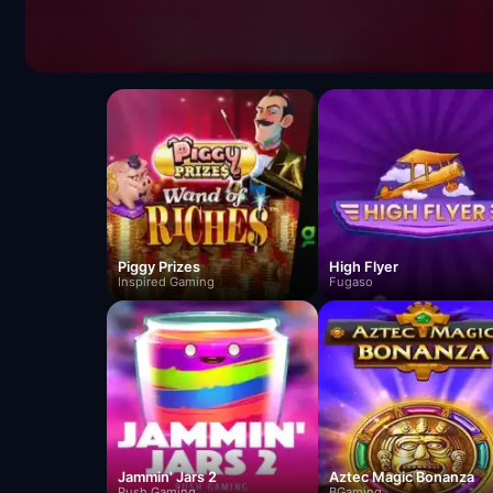
Piggy Prizes
High Flyer
Inspired Gaming
Fugaso
Jammin' Jars 2
Aztec Magic Bonanza
Push Gaming
BGaming