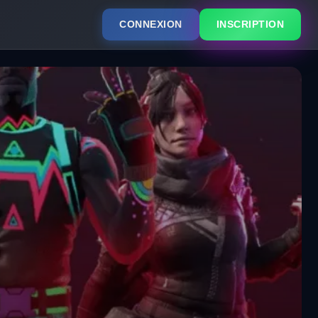
CONNEXION
INSCRIPTION